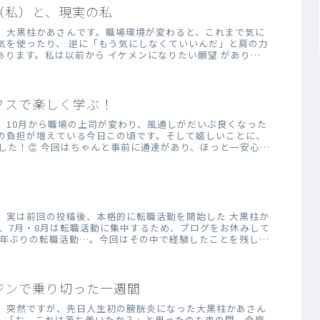
（私）と、現実の私
。大黒柱かあさんです。職場環境が変わると、これまで気に
気を使ったり、 逆に「もう気にしなくていいんだ」と肩の力
あります。私は以前から イケメンになりたい願望 がありま
クスで楽しく学ぶ！
。10月から職場の上司が変わり、風通しがだいぶ良くなった
の負担が増えている今日この頃です。そして嬉しいことに、
した！👏 今回はちゃんと事前に通達があり、ほっと一安心で
。実は前回の投稿後、本格的に転職活動を開始した 大黒柱か
め、7月・8月は転職活動に集中するため、ブログをお休みして
17年ぶりの転職活動…。今回はその中で経験したことを残して
ジンで乗り切った一週間
。突然ですが、先日人生初の膀胱炎になった大黒柱かあさん
、「お、これは落ち着いたか？」と思ったのも束の間。今度