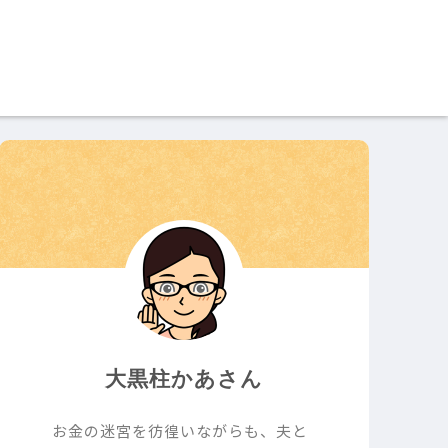
大黒柱かあさん
お金の迷宮を彷徨いながらも、夫と