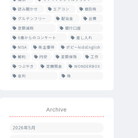
読み聞かせ
エアコン
個別株
グルテンフリー
配当金
出費
定額減税
銀行口座
0歳からのコンサート
差し入れ
NISA
株主優待
ポピーkidsEnglish
解約
円安
変額保険
工作
つぶやき
定期預金
WONDERBOX
金利
株
Archive
2026年5月