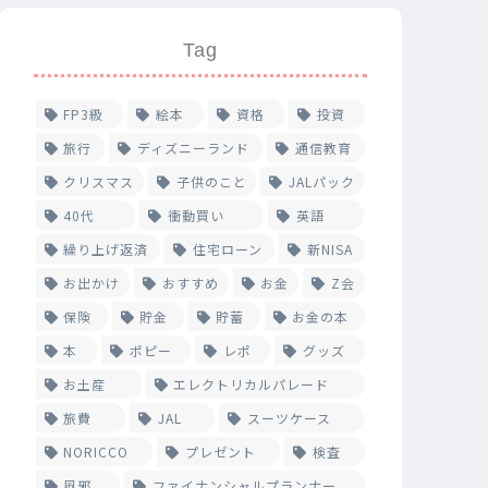
Tag
FP3級
絵本
資格
投資
旅行
ディズニーランド
通信教育
クリスマス
子供のこと
JALパック
40代
衝動買い
英語
繰り上げ返済
住宅ローン
新NISA
お出かけ
おすすめ
お金
Z会
保険
貯金
貯蓄
お金の本
本
ポピー
レポ
グッズ
お土産
エレクトリカルパレード
旅費
JAL
スーツケース
NORICCO
プレゼント
検査
風邪
ファイナンシャルプランナー