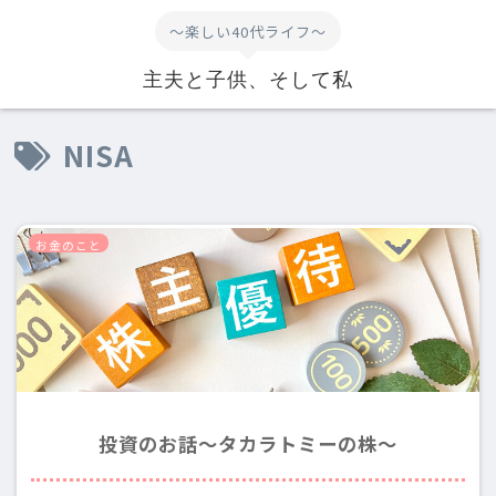
～楽しい40代ライフ～
主夫と子供、そして私
NISA
お金のこと
投資のお話～タカラトミーの株～