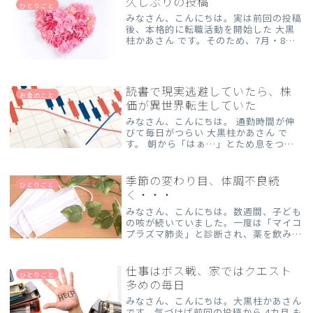
久しぶりの投稿
ひとりごと
み応えのある食感がちゃん...
みなさん、こんにちは。実は前回の投稿
後、本格的に転職活動を開始した 大黒
柱かあさん です。そのため、7月・8月
は転職活動に集中するため、ブログをお
休みしていました。40代、約17年ぶり
の転職活動…。今回はその中で経験した
ことを残しておこうと...
読書で現実逃避していたら、株
お金のこと
価が異世界転生していた
みなさん、こんにちは。 通勤時間が伸
びて毎日がつらい 大黒柱かあさん で
す。 朝から「はぁ…」とため息をつき
ながら家を出るのが日課になりつつあり
ます。でも、そんな私にも最近ひとつ楽
しみができました。 それは 読書タイ
季節の変わり目、体調不良続
ひとりごと
ム。私が使っている地下鉄...
く・・・
みなさん、こんにちは。数週間、子ども
の咳が続いていました。一度は「マイコ
プラズマ肺炎」と診断され、薬を飲み始
めたものの、改善が見られず・・・。そ
こで別の病院を受診したところ、「もし
マイコプラズマなら抗生剤が効くはずな
仕事はボス戦、家ではクエスト
ひとりごと
ので、違う可能性がある」...
多めの毎日
みなさん、こんにちは。大黒柱かあさん
です。気づけば前回の投稿から 4カ月 も