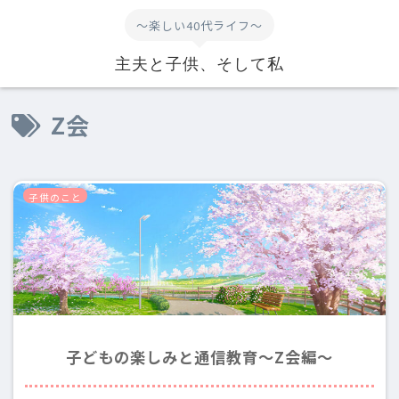
～楽しい40代ライフ～
主夫と子供、そして私
Z会
子供のこと
子どもの楽しみと通信教育～Z会編～