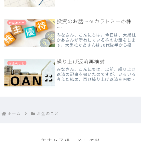
してきました。子どもは、ばぁばが大好
き！ずっと一緒に遊んでくれるので、私
はのんびりリフレッシュ✨…と思ってい
たら、驚きの光景が！なん...
投資のお話～タカラトミーの株
お金のこと
～
みなさん、こんにちは。今日は、大黒柱
かあさんが所有している株のお話をしま
す。大黒柱かあさんは30代後半から投資
を始めました。最初は小さく買って小さ
く売る感じで、売買の仕組みを勉強する
ために恐る恐るやっていました。現在保
繰り上げ返済再検討
お金のこと
有しているのは、日本株...
みなさん、こんにちは。以前、繰り上げ
返済の記事を書いたのですが、いろいろ
考えた結果、再び繰り上げ返済を開始す
ることにしました。現在、会社から住宅
手当として月25,000円が支給されてい
ます。この金額は生活費とは分けて、繰
り上げ返済費用として...
ホーム
お金のこと