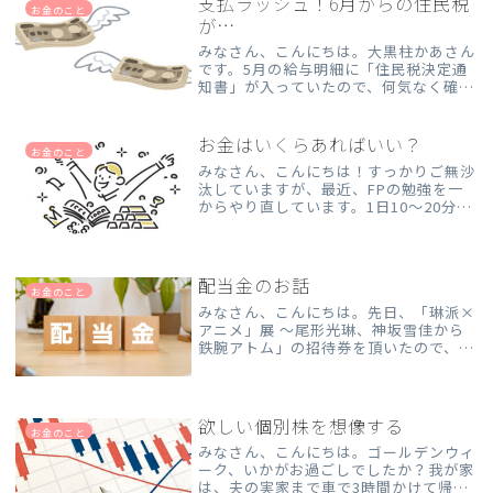
支払ラッシュ！6月からの住民税
お金のこと
が…
みなさん、こんにちは。大黒柱かあさん
です。5月の給与明細に「住民税決定通
知書」が入っていたので、何気なく確認
したところ──6月からの住民税が、め
ちゃくちゃ上がってるじゃないですか…
（チーン）ここ数年、手取りがある一定
お金はいくらあればいい？
お金のこと
ラインを超えると、ガクッ...
みなさん、こんにちは！すっかりご無沙
汰していますが、最近、FPの勉強を一
からやり直しています。1日10～20分ほ
どしか勉強時間が取れないのですが、少
しずつ進めています。年度が変わったの
で、改めて勉強し直しているのですが…
ほとんど忘れてしまっ...
配当金のお話
お金のこと
みなさん、こんにちは。先日、「琳派×
アニメ」展 ～尾形光琳、神坂雪佳から
鉄腕アトム」の招待券を頂いたので、家
族で観に行ってきました。今回の展示は
一部を除いて撮影OKとのことで、たく
さん写真を撮ってきました📷最近の展示
は撮影OKのものが増えて...
欲しい個別株を想像する
お金のこと
みなさん、こんにちは。ゴールデンウィ
ーク、いかがお過ごしでしたか？我が家
は、夫の実家まで車で3時間かけて帰省