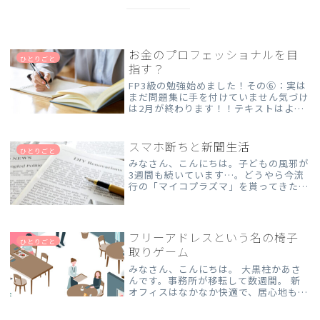
お金のプロフェッショナルを目
ひとりごと
指す？
FP3級の勉強始めました！その⑥：実は
まだ問題集に手を付けていません気づけ
は2月が終わります！！テキストはよう
やく最終章の相続・事業継承まできまし
た・・・が、問題集に手を付けていない
ことに今更気が付きました。予定では
スマホ断ちと新聞生活
ひとりごと
12月→テキスト読み終わ...
みなさん、こんにちは。子どもの風邪が
3週間も続いています…。どうやら今流
行の「マイコプラズマ」を貰ってきたよ
うです。検査は陰性だったのですが、咳
の症状からマイコプラズマでしょうと言
われました。終わりが見えずつらい日々
です( ﾉД`)。夜中に...
フリーアドレスという名の椅子
ひとりごと
取りゲーム
みなさん、こんにちは。 大黒柱かあさ
んです。事務所が移転して数週間。 新
オフィスはなかなか快適で、居心地も良
し。 ただひとつだけ問題がありまし
て…… 席がフリーになったこと。私は