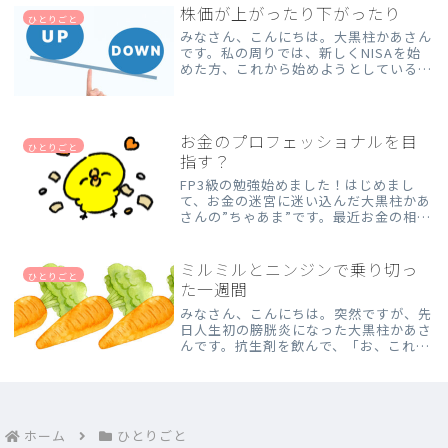
通勤時間を遅めにしているので、出勤し
株価が上がったり下がったり
ひとりごと
た頃には 「本日の空席：1...
みなさん、こんにちは。大黒柱かあさん
です。私の周りでは、新しくNISAを始
めた方、これから始めようとしている
方、そして一切投資には手を出さない方
がいますが、みなさん揃って株価をチェ
ックしています。ちなみに私は、全く見
ません。基本放置なので、...
お金のプロフェッショナルを目
ひとりごと
指す？
FP3級の勉強始めました！はじめまし
て、お金の迷宮に迷い込んだ大黒柱かあ
さんの”ちゃあま”です。最近お金の相談
に行ったのですが、FPさんの人生トー
クに巻き込まれてしまい、私はお金を払
って一体何を聞きに行ったんだろう？と
ミルミルとニンジンで乗り切っ
ひとりごと
いう残念な結果になって...
た一週間
みなさん、こんにちは。突然ですが、先
日人生初の膀胱炎になった大黒柱かあさ
んです。抗生剤を飲んで、「お、これは
落ち着いたか？」と思ったのも束の間。
今度は副作用との戦いが始まりました。
「まあ、お腹ゆるくなるくらいかな～」
なんて軽く考えていたんで...
ホーム
ひとりごと