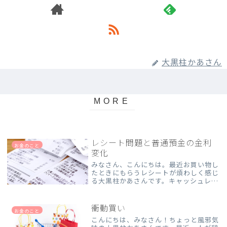
大黒柱かあさん
レシート問題と普通預金の金利
お金のこと
変化
みなさん、こんにちは。最近お買い物し
たときにもらうレシートが煩わしく感じ
る大黒柱かあさんです。キャッシュレス
決済が当たり前になってきた今、「え、
1個しか買ってないのに何この長
さ！？」ってツッコミたくなるレシー
衝動買い
お金のこと
ト、増えてます。30cmもあるぅ...
こんにちは、みなさん！ちょっと風邪気