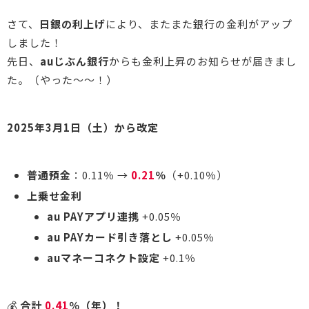
さて、
日銀の利上げ
により、またまた銀行の金利がアップ
しました！
先日、
auじぶん銀行
からも金利上昇のお知らせが届きまし
た。（やった～～！）
2025年3月1日（土）から改定
普通預金
：0.11％ →
0.21
％
（+0.10％）
上乗せ金利
au PAYアプリ連携
+0.05％
au PAYカード引き落とし
+0.05％
auマネーコネクト設定
+0.1％
💰
合計
0.41
％（年）！