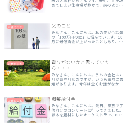
味の大黒柱かあさんです。最近、人が辞
めてしまい仕事場が静かで、前のような
楽しい会話ができなくなってしまいまし
た。上司が『いなくなった人の分は全部
私がやります！（ドヤァ）』と言ってた
けれど、いやいや、早く後...
父のこと
お金のこと
みなさん、こんにちは。私の夫が今話題
の「103万円の壁」に悩んでいます。10
月に最低賃金が上がったこともあり、夫
は103万円を超えないように働く時間を
調整していて、以前より仕事から帰って
くる時間が早くなっています。働く側は
もちろん、雇用する...
賞与がないかと思っていた
お金のこと
ら・・・
みなさん、こんにちは。うちの会社は7
月が賞与月なのですが、いつも事前に告
知があります。今年は全くお話がなかっ
たので、もしかして出ないのかな？と思
っていたら、朝礼で「明日、賞与日で
す」と言われて、10cmくらい浮いた大
調整給付金
お金のこと
黒柱かあさんです。どうや...
みなさん、こんにちは。先日、家族で子
供向けのコンサートに行ってきました。
絵本を題材にしたオーケストラで、60分
間休憩なし。最後まで子どもが退屈せず
に聴けるかな～と思っていましたが、ク