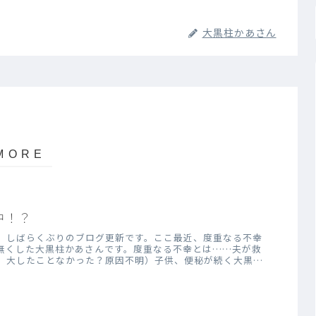
大黒柱かあさん
中！？
。しばらくぶりのブログ更新です。ここ最近、度重なる不幸
無くした大黒柱かあさんです。度重なる不幸とは……夫が救
、大したことなかった？原因不明）子供、便秘が続く大黒柱