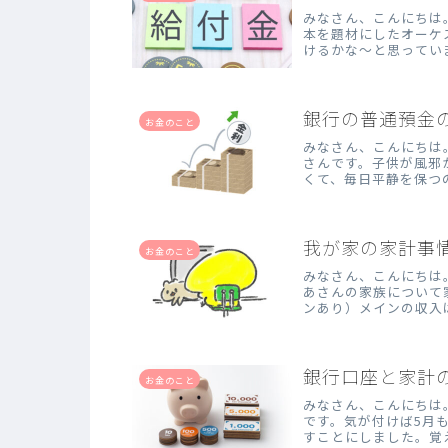
みなさん、こんにちは
本を題材にしたオーケ
けるかな～と思ってい
(笑)。バイオリン...
銀行の普通預金
お金のこと
みなさん、こんにちは
さんです。子供が風邪
くて、毎日平静を保つ
が、冷静に対処して...
我が家の家計事
お金のこと
みなさん、こんにちは
あさんの家族について
ンあり）メインの収入
毎月入れてもらって...
銀行口座と家計
お金のこと
みなさん、こんにちは
です。気が付けば5月
すことにしました。覚