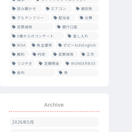
読み聞かせ
エアコン
個別株
グルテンフリー
配当金
出費
定額減税
銀行口座
0歳からのコンサート
差し入れ
NISA
株主優待
ポピーkidsEnglish
解約
円安
変額保険
工作
つぶやき
定期預金
WONDERBOX
金利
株
Archive
2026年5月