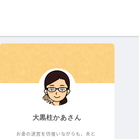
大黒柱かあさん
お金の迷宮を彷徨いながらも、夫と