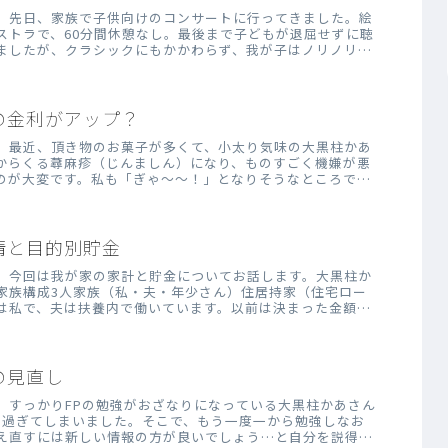
。先日、家族で子供向けのコンサートに行ってきました。絵
ストラで、60分間休憩なし。最後まで子どもが退屈せずに聴
ましたが、クラシックにもかかわらず、我が子はノリノリ
の金利がアップ？
。最近、頂き物のお菓子が多くて、小太り気味の大黒柱かあ
からくる蕁麻疹（じんましん）になり、ものすごく機嫌が悪
のが大変です。私も「ぎゃ～～！」となりそうなところです
情と目的別貯金
。今回は我が家の家計と貯金についてお話します。大黒柱か
家族構成3人家族（私・夫・年少さん）住居持家（住宅ロー
は私で、夫は扶養内で働いています。以前は決まった金額を
の見直し
。すっかりFPの勉強がおざなりになっている大黒柱かあさん
も過ぎてしまいました。そこで、もう一度一から勉強しなお
え直すには新しい情報の方が良いでしょう…と自分を説得し