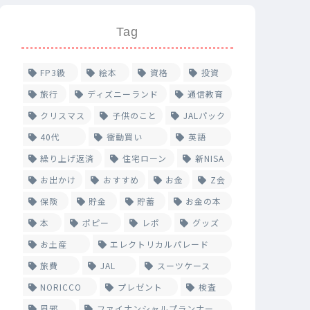
Tag
FP3級
絵本
資格
投資
旅行
ディズニーランド
通信教育
クリスマス
子供のこと
JALパック
40代
衝動買い
英語
繰り上げ返済
住宅ローン
新NISA
お出かけ
おすすめ
お金
Z会
保険
貯金
貯蓄
お金の本
本
ポピー
レポ
グッズ
お土産
エレクトリカルパレード
旅費
JAL
スーツケース
NORICCO
プレゼント
検査
風邪
ファイナンシャルプランナー